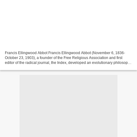
Francis Ellingwood Abbot Francis Ellingwood Abbot (November 6, 1836-
October 23, 1903), a founder of the Free Religious Association and first
editor of the radical journal, the Index, developed an evolutionary philosophy
of science. He yearned to free...