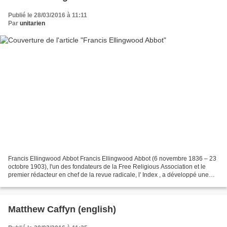
Publié le 28/03/2016 à 11:11
Par
unitarien
Francis Ellingwood Abbot Francis Ellingwood Abbot (6 novembre 1836 – 23
octobre 1903), l'un des fondateurs de la Free Religious Association et le
premier rédacteur en chef de la revue radicale, l' Index , a développé une
philosophie évolutive de la science....
Matthew Caffyn (english)