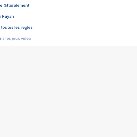
e (littéralement)
im Rayan
 toutes les règles
s les jeux vidéo
us choquant de Rockstar ? - Le scandale BULLY
e plus moche de Steam
du RÊVE tourne au CAUCHEMAR
pendant 8 heures
it… à tort
umiliés par un jeu vidéo
ire - Final Fantasy 8
ti un empire - Age of Empires