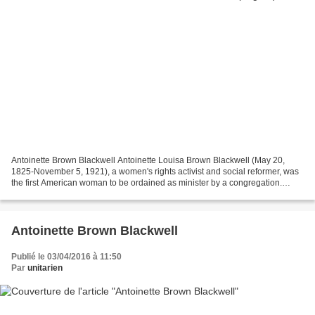
Antoinette Brown Blackwell Antoinette Louisa Brown Blackwell (May 20,
1825-November 5, 1921), a women's rights activist and social reformer, was
the first American woman to be ordained as minister by a congregation.
Always ahead of her time, she with...
Antoinette Brown Blackwell
Publié le 03/04/2016 à 11:50
Par
unitarien