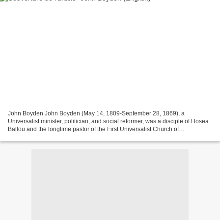
John Boyden John Boyden (May 14, 1809-September 28, 1869), a
Universalist minister, politician, and social reformer, was a disciple of Hosea
Ballou and the longtime pastor of the First Universalist Church of
Woonsocket, Rhode Island. He worked prominently...