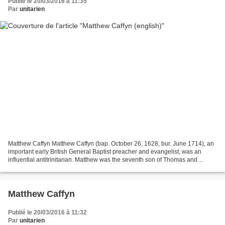
Publié le 20/03/2016 à 11:35
Par
unitarien
Matthew Caffyn Matthew Caffyn (bap. October 26, 1628, bur. June 1714), an
important early British General Baptist preacher and evangelist, was an
influential antitrinitarian. Matthew was the seventh son of Thomas and
Elizabeth Caffyn. According to family...
Matthew Caffyn
Publié le 20/03/2016 à 11:32
Par
unitarien