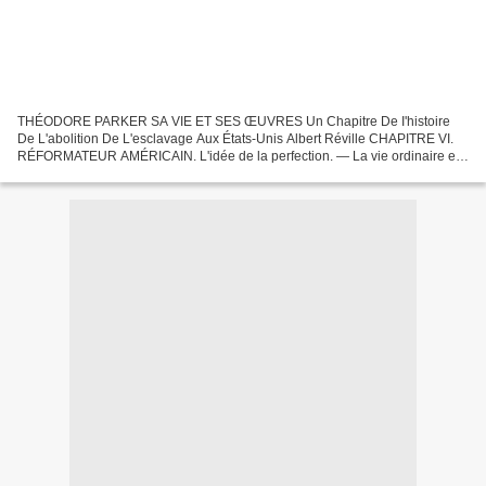
THÉODORE PARKER SA VIE ET SES ŒUVRES Un Chapitre De I'histoire
De L'abolition De L'esclavage Aux États-Unis Albert Réville CHAPITRE VI.
RÉFORMATEUR AMÉRICAIN. L'idée de la perfection. — La vie ordinaire et
la vie religieuse. — Le bigotisme protestant....