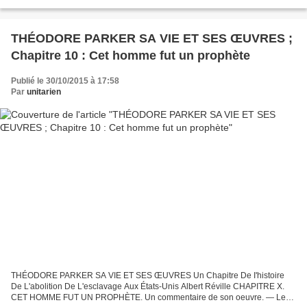
AUTEUR DE PARIS EN AMERIQUE PARIS, CHARPENTIER, LIBRAIRE-
ÉDITEUR 28, Quai De L'école ; 1866...
THÉODORE PARKER SA VIE ET SES ŒUVRES ;
Chapitre 10 : Cet homme fut un prophète
Publié le 30/10/2015 à 17:58
Par
unitarien
THÉODORE PARKER SA VIE ET SES ŒUVRES Un Chapitre De I'histoire
De L'abolition De L'esclavage Aux États-Unis Albert Réville CHAPITRE X.
CET HOMME FUT UN PROPHÈTE. Un commentaire de son oeuvre. — Les