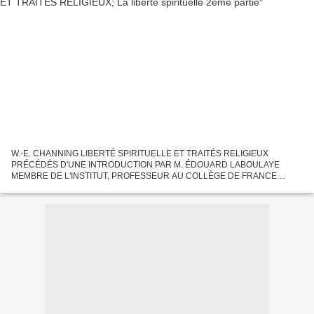
W.-E. CHANNING LIBERTÉ SPIRITUELLE ET TRAITÉS RELIGIEUX
PRÉCÉDÉS D'UNE INTRODUCTION PAR M. ÉDOUARD LABOULAYE
MEMBRE DE L'INSTITUT, PROFESSEUR AU COLLÈGE DE FRANCE
AUTEUR DE PARIS EN AMÉRIQUE PARIS, CHARPENTIER, LIBRAIRE-
ÉDITEUR 28, Quai De L'école ; 1866...