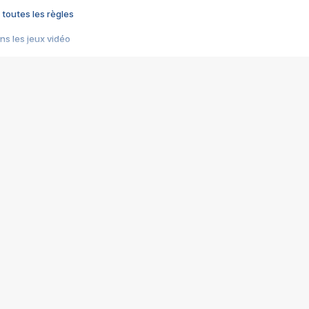
 toutes les règles
s les jeux vidéo
us choquant de Rockstar ? - Le scandale BULLY
e plus moche de Steam
du RÊVE tourne au CAUCHEMAR
pendant 8 heures
it… à tort
umiliés par un jeu vidéo
ire - Final Fantasy 8
ti un empire - Age of Empires
story DOFUS
tard, il crée l'un des pires jeux de tous les temps, MindsEye.